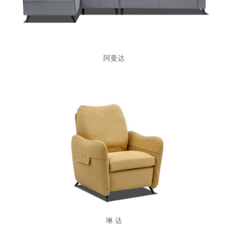
阿曼达
琳 达