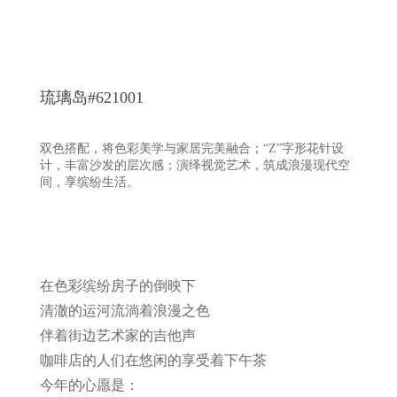
琉璃岛#621001
双色搭配，将色彩美学与家居完美融合；“Z”字形花针设
计，丰富沙发的层次感；演绎视觉艺术，筑成浪漫现代空
间，享缤纷生活。
在色彩缤纷房子的倒映下
清澈的运河流淌着浪漫之色
伴着街边艺术家的吉他声
咖啡店的人们在悠闲的享受着下午茶
今年的心愿是：