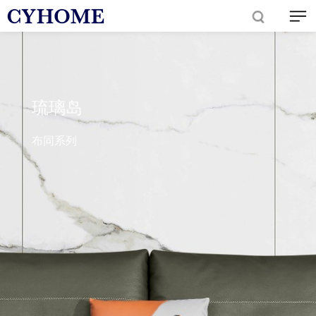
琉璃岛
布同系列