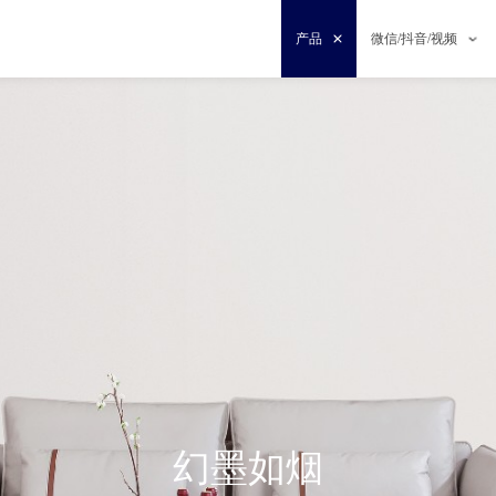
产品
微信/抖音/视频
幻墨如烟