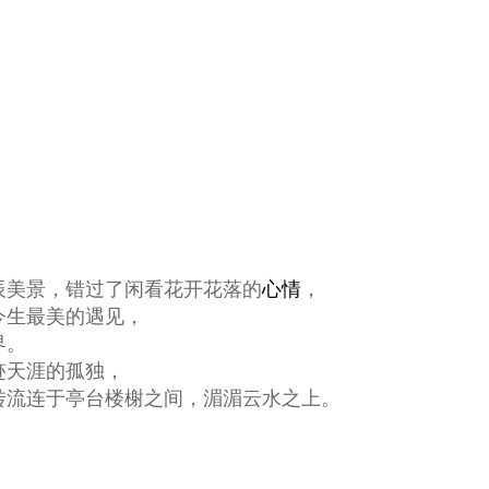
辰美景，错过了闲看花开花落的
心情
，
今生最美的遇见，
界。
迹天涯的孤独，
转流连于亭台楼榭之间，湄湄云水之上。