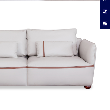
洋
服
务
电
话：
40082
提
交