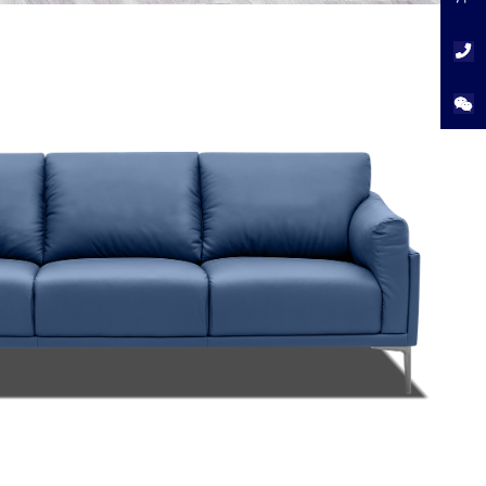
洋
服
务
电
话：
40082
提
交