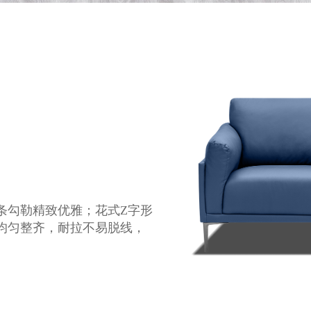
条勾勒精致优雅；花式Z字形
均匀整齐，耐拉不易脱线，