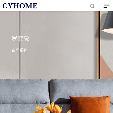
罗弗敦
布同系列