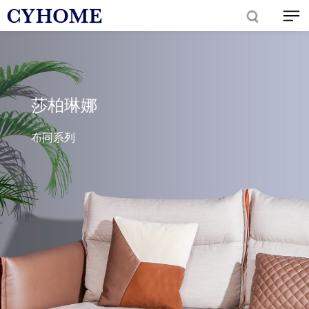
莎柏琳娜
布同系列