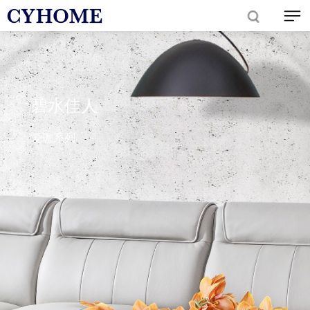
碧水佳人
爱珈系列