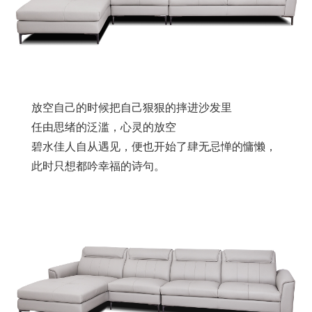
放空自己的时候把自己狠狠的摔进沙发里
任由思绪的泛滥，心灵的放空
碧水佳人自从遇见，便也开始了肆无忌惮的慵懒，
此时只想都吟幸福的诗句。