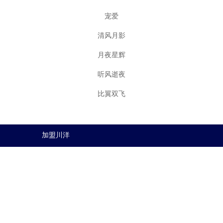
宠爱
清风月影
月夜星辉
听风逝夜
比翼双飞
加盟川洋
加盟川洋
◀
1
▶