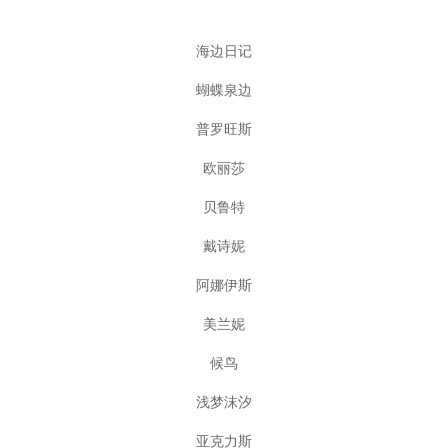
海边日记
蝴蝶泉边
普罗旺斯
欧丽莎
贝鲁特
戴诗妮
阿娜伊斯
美兰妮
候鸟
浅梦沫汐
亚克力斯