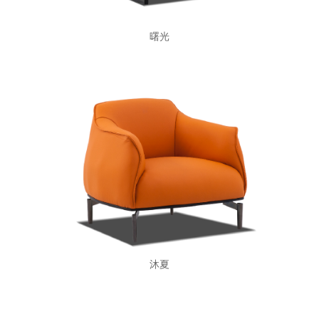
曙光
沐夏