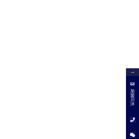
加
盟
加
盟
川
川
洋
洋
服
务