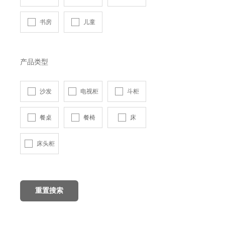
书房
儿童
产品类型
沙发
电视柜
斗柜
餐桌
餐椅
床
床头柜
重置搜索