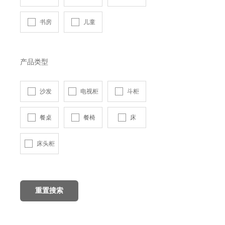
书房
儿童
产品类型
沙发
电视柜
斗柜
餐桌
餐椅
床
床头柜
重置搜索