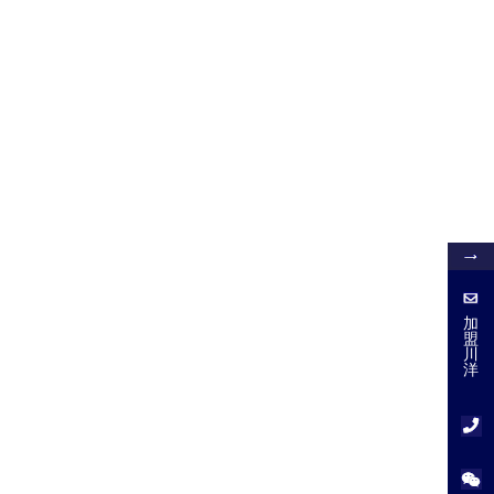
加
盟
加
盟
川
川
洋
洋
服
务