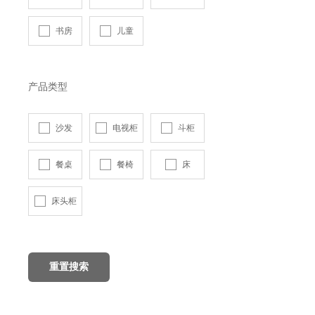
书房
儿童
产品类型
沙发
电视柜
斗柜
餐桌
餐椅
床
床头柜
重置搜索