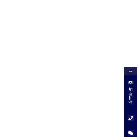
加
盟
加
盟
川
川
洋
洋
服
务