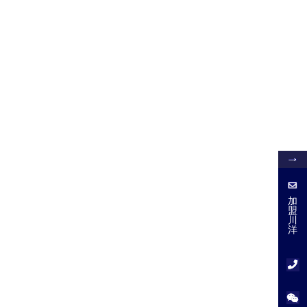
加
盟
加
盟
川
川
洋
洋
服
务