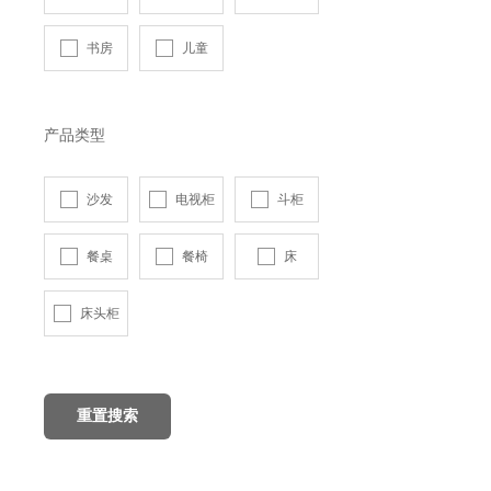
书房
儿童
产品类型
沙发
电视柜
斗柜
餐桌
餐椅
床
床头柜
重置搜索